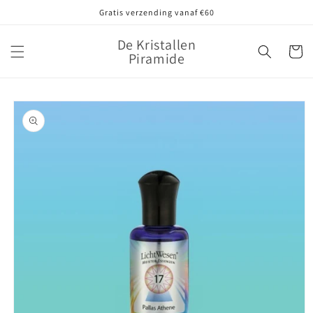
Meteen
Gratis verzending vanaf €60
naar de
content
De Kristallen
Winkelwa
Piramide
Ga direct naar
productinformatie