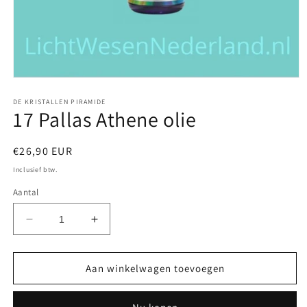
Media
1
openen
DE KRISTALLEN PIRAMIDE
17 Pallas Athene olie
in
modaal
Normale
€26,90 EUR
prijs
Inclusief btw.
Aantal
Aantal
Aantal
verlagen
verhogen
voor
voor
17
17
Aan winkelwagen toevoegen
Pallas
Pallas
Athene
Athene