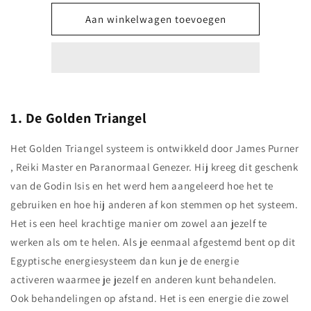
voor
voor
Afstandsinwijding-
Afstandsinwijding-
Aan winkelwagen toevoegen
Helende
Helende
en
en
Spirituele
Spirituele
inwijdingen
inwijdingen
De
De
Golden
Golden
1. De Golden Triangel
Triangel
Triangel
Het Golden Triangel systeem is ontwikkeld door James Purner
, Reiki Master en Paranormaal Genezer. Hij kreeg dit geschenk
van de Godin Isis en het werd hem aangeleerd hoe het te
gebruiken en hoe hij anderen af kon stemmen op het systeem.
Het is een heel krachtige manier om zowel aan jezelf te
werken als om te helen. Als je eenmaal afgestemd bent op dit
Egyptische energiesysteem dan kun je de energie
activeren waarmee je jezelf en anderen kunt behandelen.
Ook behandelingen op afstand. Het is een energie die zowel