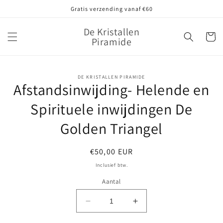
Meteen
Gratis verzending vanaf €60
naar de
content
De Kristallen
Winkelwa
Piramide
Ga direct naar
DE KRISTALLEN PIRAMIDE
Afstandsinwijding- Helende en
productinformatie
Spirituele inwijdingen De
Golden Triangel
Normale
€50,00 EUR
prijs
Inclusief btw.
Aantal
Aantal
Aantal
verlagen
verhogen