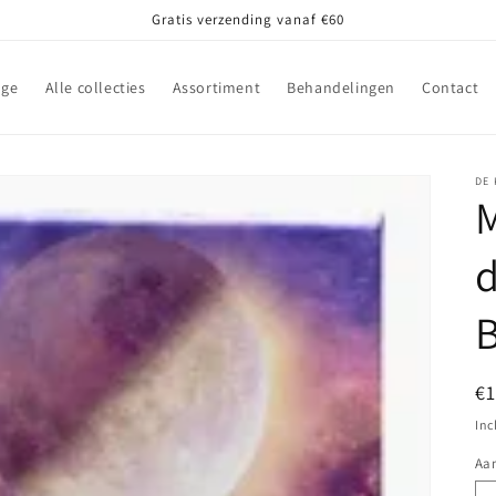
Gratis verzending vanaf €60
ge
Alle collecties
Assortiment
Behandelingen
Contact
DE 
M
d
N
€
pr
Inc
Aan