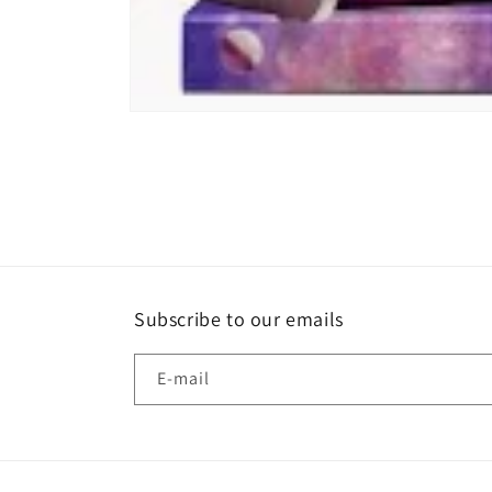
Media
1
openen
in
modaal
Subscribe to our emails
E‑mail