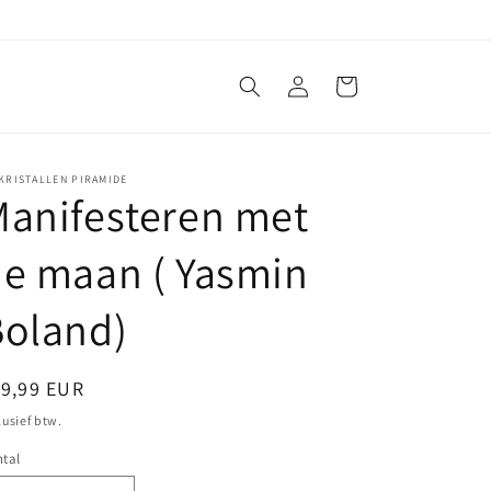
Inloggen
Winkelwagen
KRISTALLEN PIRAMIDE
anifesteren met
e maan ( Yasmin
Boland)
ormale
19,99 EUR
ijs
lusief btw.
tal