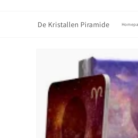
Meteen
naar de
content
De Kristallen Piramide
Homepa
Ga direct naar
productinformatie